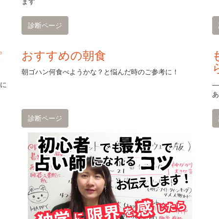
ます
診断ページ
ぽ
おすすめの朝食
朝ゴハン何食べようかな？と悩んだ時のご参考に！
界に
―
あ
診断ページ